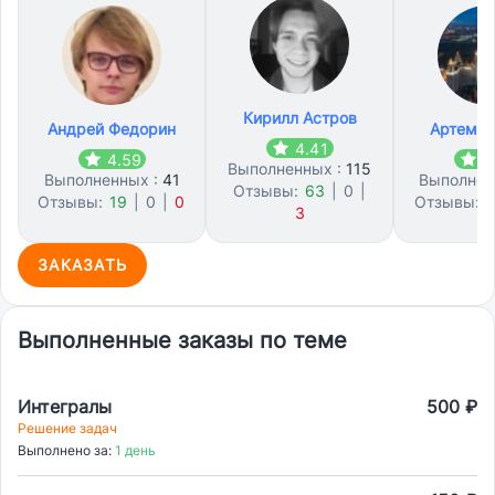
Кирилл Астров
Андрей Федорин
Артем Т
4.41
4.59
4
Выполненных :
115
Выполненных :
41
Выполнен
Отзывы:
63
|
0
|
Отзывы:
19
|
0
|
0
Отзывы:
1
3
ЗАКАЗАТЬ
Выполненные заказы по теме
Интегралы
500 ₽
Решение задач
Выполнено за:
1 день