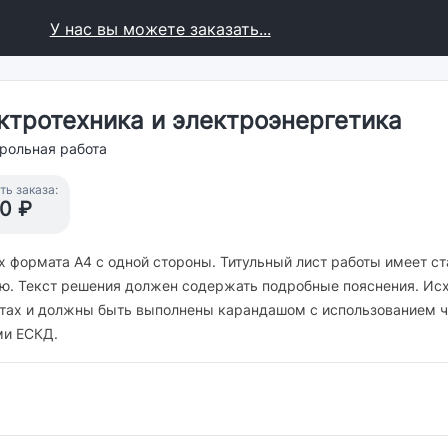
У нас вы можете заказать...
ктротехника и электроэнергетика
рольная работа
ь заказа:
0 ₽
х формата А4 с одной стороны. Титульный лист работы имеет с
ю. Текст решения должен содержать подробные пояснения. Исх
истах и должны быть выполнены карандашом с использованием ч
ми ЕСКД.