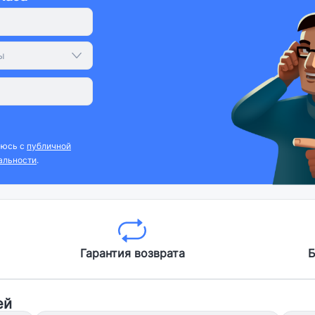
ы
аюсь с
публичной
альности
.
Гарантия возврата
Б
ей