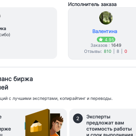
Исполнитель заказа
8
ика
Валентина
сибо)
4.95
Заказов :
1649
Отзывы:
810
|
8
|
0
иланс биржа
лей
ций с лучшими экспертами, копирайтинг и переводы.