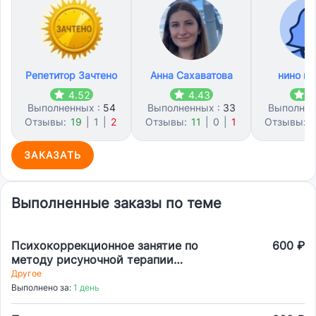
Репетитор Зачтено
Анна Сахаватова
нино го
4.52
4.43
4
Выполненных :
54
Выполненных :
33
Выполнен
Отзывы:
19
|
1
|
2
Отзывы:
11
|
0
|
1
Отзывы:
1
ЗАКАЗАТЬ
Выполненные заказы по теме
Психокоррекционное занятие по
600 ₽
методу рисуночной терапии
(изотерапии) + конспект по занятию
Другое
Выполнено за:
1 день