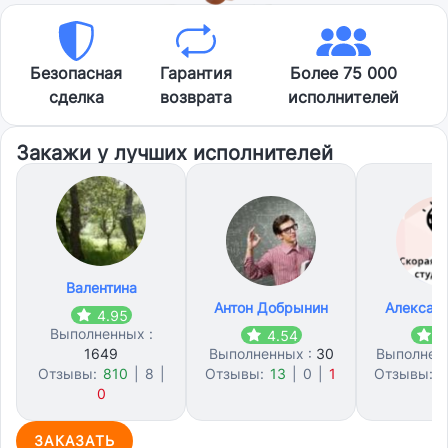
Безопасная
Гарантия
Более 75 000
сделка
возврата
исполнителей
Закажи у лучших исполнителей
Валентина
Антон Добрынин
Алексан
4.95
Выполненных :
4.54
4
1649
Выполненных :
30
Выполнен
Отзывы:
810
|
8
|
Отзывы:
13
|
0
|
1
Отзывы:
4
0
ЗАКАЗАТЬ