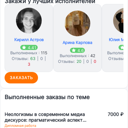
Закажи у лучших исполнителей
Кирилл Астров
Юлия Ма
Арина Карпова
4.41
4
4.6
Выполненных :
115
Выполнен
Выполненных :
42
Отзывы:
63
|
0
|
Отзывы:
Отзывы:
20
|
0
|
0
3
1
ЗАКАЗАТЬ
Выполненные заказы по теме
Неологизмы в современном медиа
7000 ₽
дискурсе: прагматический аспект
(на материале англоязычной
Дипломная работа