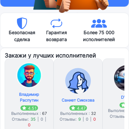
Безопасная
Гарантия
Более 75 000
сделка
возврата
исполнителей
Закажи у лучших исполнителей
Владимир
DWo
Распутин
Саниет Сиюхова
4
4.51
4.47
Выполнен
Выполненных :
67
Выполненных :
32
Отзывы:
Отзывы:
35
|
0
|
Отзывы:
9
|
0
|
0
0
0