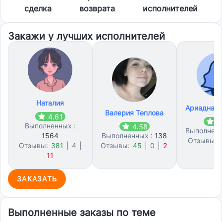
сделка
возврата
исполнителей
Закажи у лучших исполнителей
Наталия
Ариадна К
Валерия Теплова
4.61
4
Выполненных :
4.58
Выполнен
1564
Выполненных :
138
Отзывы:
Отзывы:
381
|
4
|
Отзывы:
45
|
0
|
2
0
11
ЗАКАЗАТЬ
Выполненные заказы по теме