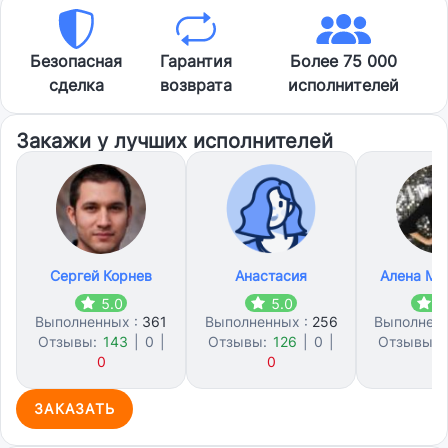
Безопасная
Гарантия
Более 75 000
сделка
возврата
исполнителей
Закажи у лучших исполнителей
Сергей Корнев
Анастасия
Алена Ма
5.0
5.0
4
Выполненных :
361
Выполненных :
256
Выполнен
Отзывы:
143
|
0
|
Отзывы:
126
|
0
|
Отзывы:
0
0
1
ЗАКАЗАТЬ