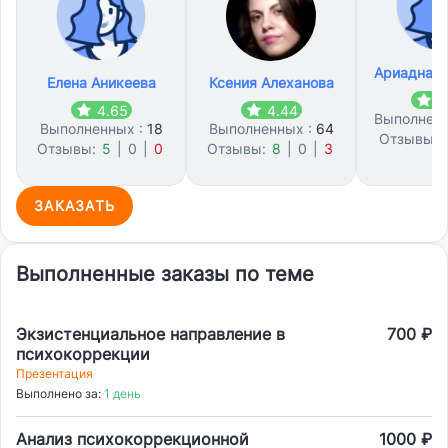
Ариадна К
Елена Аникеева
Ксения Алеханова
4
4.65
4.44
Выполнен
Выполненных :
18
Выполненных :
64
Отзывы:
Отзывы:
5
|
0
|
0
Отзывы:
8
|
0
|
3
0
ЗАКАЗАТЬ
Выполненные заказы по теме
Экзистенциальное направление в
700 ₽
психокоррекции
Презентация
Выполнено за:
1 день
Анализ психокоррекционной
1000 ₽