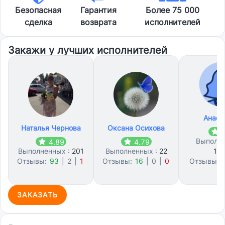
Безопасная
Гарантия
Более 75 000
сделка
возврата
исполнителей
Закажи у лучших исполнителей
Анаст
Наталья Чернова
Оксана Осихова
5
Выполне
4.89
4.79
Выполненных :
201
Выполненных :
22
10
Отзывы:
93
|
2
|
1
Отзывы:
16
|
0
|
0
Отзывы:
0
ЗАКАЗАТЬ