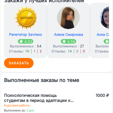
Закажи у лучших исполнителей
Репетитор Зачтено
Алена Смирнова
Анна Сах
4.52
4.56
4
Выполненных :
54
Выполненных :
27
Выполнен
Отзывы:
19
|
1
|
2
Отзывы:
14
|
0
|
0
Отзывы:
1
ЗАКАЗАТЬ
Выполненные заказы по теме
Психологическая помощь
1000 ₽
студентам в период адаптации к
условиям образовательной
Курсовая работа
организации
Выполнено за:
2 дня