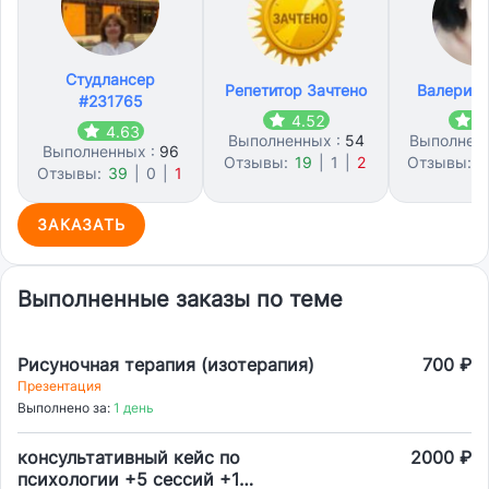
Студлансер
Репетитор Зачтено
Валерия 
#231765
4.52
4
4.63
Выполненных :
54
Выполнен
Выполненных :
96
Отзывы:
19
|
1
|
2
Отзывы:
4
Отзывы:
39
|
0
|
1
ЗАКАЗАТЬ
Выполненные заказы по теме
Рисуночная терапия (изотерапия)
700 ₽
Презентация
Выполнено за:
1 день
консультативный кейс по
2000 ₽
психологии +5 сессий +1