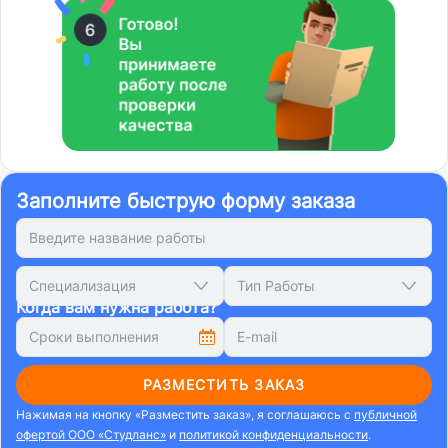
Заполните быструю форму заказа
Специализация
Тип Работы
Когда вам нужна работа?
РАЗМЕСТИТЬ ЗАКАЗ
Нажимая на кнопку «Разместить заказ», я соглашаюсь с
публичной
офертой ООО «Студланс»
и
политикой конфиденциальности
.