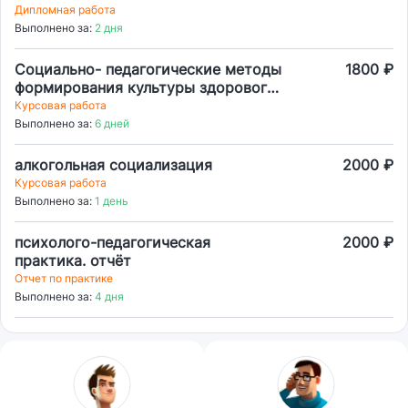
аудиозапись
Дипломная работа
Выполнено за:
2 дня
Социально- педагогические методы
1800 ₽
формирования культуры здорового
образа жизни детей младших
Курсовая работа
школьников в условиях
Выполнено за:
6 дней
общеобразовательной организации
алкогольная социализация
2000 ₽
Курсовая работа
Выполнено за:
1 день
психолого-педагогическая
2000 ₽
практика. отчёт
Отчет по практике
Выполнено за:
4 дня