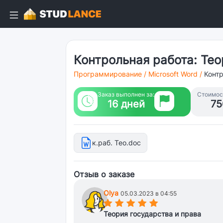
Контрольная работа: Тео
Программирование
/
Microsoft Word
/
Конт
Заказ выполнен за:
Стоимост
16 дней
75
к.раб. Тео.doc
Отзыв о заказе
Olya
05.03.2023 в 04:55
(*)
(*)
(*)
(*)
(*)
Теория государства и права