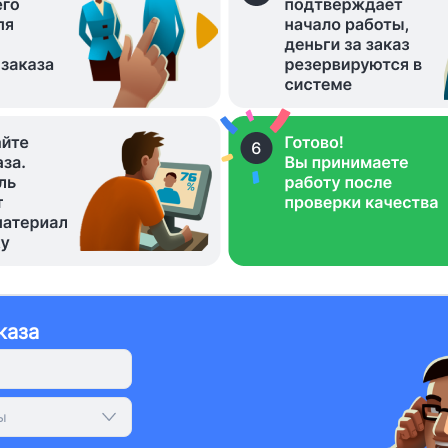
каза
ы