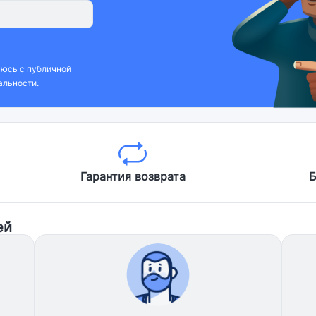
аюсь с
публичной
альности
.
Гарантия возврата
Б
ей