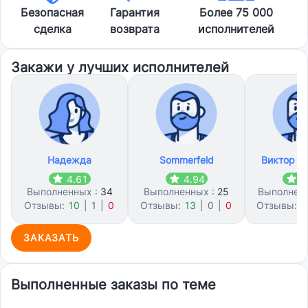
Безопасная
Гарантия
Более 75 000
сделка
возврата
исполнителей
Закажи у лучших исполнителей
Надежда
Sommerfeld
Виктор Д
4.61
4.94
4
Выполненных :
34
Выполненных :
25
Выполнен
Отзывы:
10
|
1
|
0
Отзывы:
13
|
0
|
0
Отзывы:
8
ЗАКАЗАТЬ
Выполненные заказы по теме