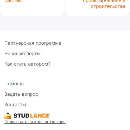
систем
проектирования в
строительстве
Партнерская программа
Наши эксперты
Как стать автором?
Помощь
Задать вопрос
Контакты
Пользовательское соглашение