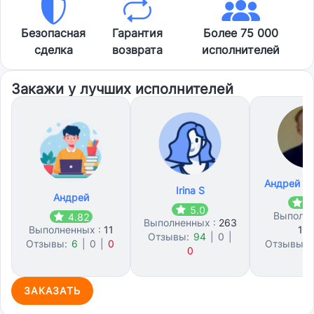
Безопасная
Гарантия
Более 75 000
сделка
возврата
исполнителей
Закажи у лучших исполнителей
Андрей Б
Irina S
Андрей
4
5.0
Выполне
4.82
Выполненных :
263
Выполненных :
11
17
Отзывы:
94
|
0
|
Отзывы:
6
|
0
|
0
Отзывы:
0
1
ЗАКАЗАТЬ