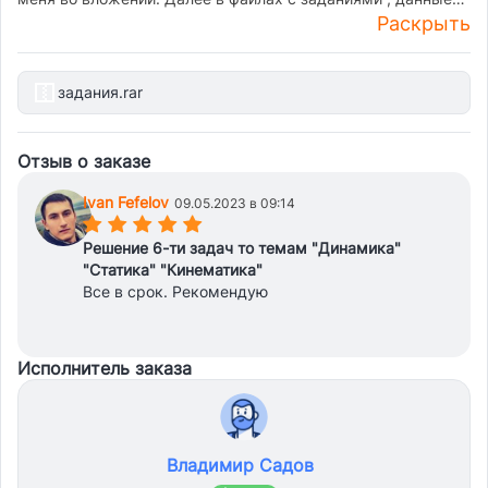
Раскрыть
моего варианта в таблице отмечены красным цветом.
Сдача работы: Можно делать либо от руки, либо в других
программах и сдавать в ворде или пдф, но должно быть
задания.rar
всё чётко и понятно (если от руки написано, то чтоб почерк
был максимально понятным. Рисунки чёткие, внятные,
МАКСИМАЛЬНО ПОДРОБНЫЕ, всё как в примере решения
Отзыв о заказе
задач)
Ivan Fefelov
09.05.2023 в 09:14
(*)
(*)
(*)
(*)
(*)
Решение 6-ти задач то темам "Динамика"
"Статика" "Кинематика"
Все в срок. Рекомендую
Исполнитель заказа
Владимир Садов