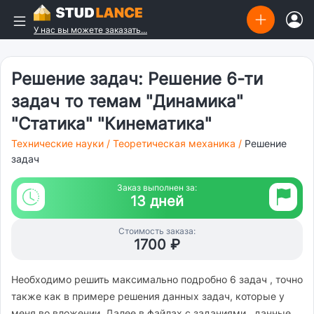
У нас вы можете заказать...
Решение задач: Решение 6-ти
задач то темам "Динамика"
"Статика" "Кинематика"
Технические науки
/
Теоретическая механика
/
Решение
задач
Заказ выполнен за:
13 дней
Стоимость заказа:
1700 ₽
Необходимо решить максимально подробно 6 задач , точно
также как в примере решения данных задач, которые у
меня во вложении. Далее в файлах с заданиями , данные