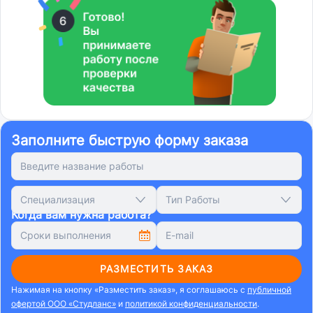
Заполните быструю форму заказа
Специализация
Тип Работы
Когда вам нужна работа?
РАЗМЕСТИТЬ ЗАКАЗ
Нажимая на кнопку «Разместить заказ», я соглашаюсь с
публичной
офертой ООО «Студланс»
и
политикой конфиденциальности
.