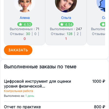
Алена
Ольга
Соф
4.52
4.54
4
Выполненных :
71
Выполненных :
247
Выполнен
Отзывы:
30
|
0
|
Отзывы:
128
|
2
|
Отзывы:
0
1
7
ЗАКАЗАТЬ
Выполненные заказы по теме
Цифровой инструмент для оценки
1000 ₽
уровня физической
подготовки:тесты,нормативы,рекомендации.
Контрольная работа
Выполнено за:
1 день
Отчет по практике
800 ₽