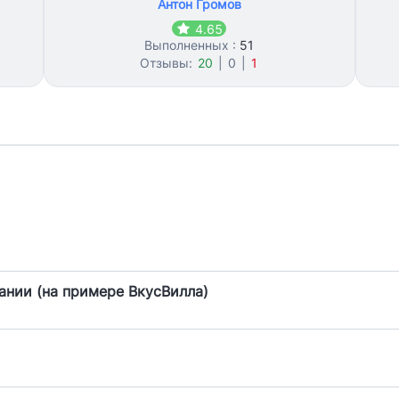
Антон Громов
4.65
Выполненных :
51
Отзывы:
20
|
0
|
1
нии (на примере ВкусВилла)