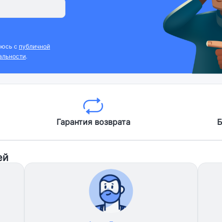
аюсь с
публичной
альности
.
Гарантия возврата
Б
ей