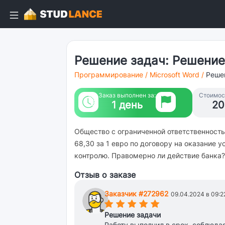
Решение задач: Решение
Программирование
/
Microsoft Word
/
Реше
Заказ выполнен за:
Стоимост
1 день
20
Общество с ограниченной ответственност
68,30 за 1 евро по договору на оказание
контролю. Правомерно ли действие банка?
Отзыв о заказе
Заказчик #272962
09.04.2024 в 09:2
(*)
(*)
(*)
(*)
(*)
Решение задачи
Работу выполнил в срок, соблюда