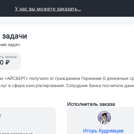
У нас вы можете заказать...
 задачи
ние задач
ь заказа:
0 ₽
ью «АЙСБЕРГ» получило от гражданина Германии G денежные ср
 услуг в сфере консультирования. Сотрудник банка посчитала д
Исполнитель заказа
2
Игорь Кудрявцев
я все указанные