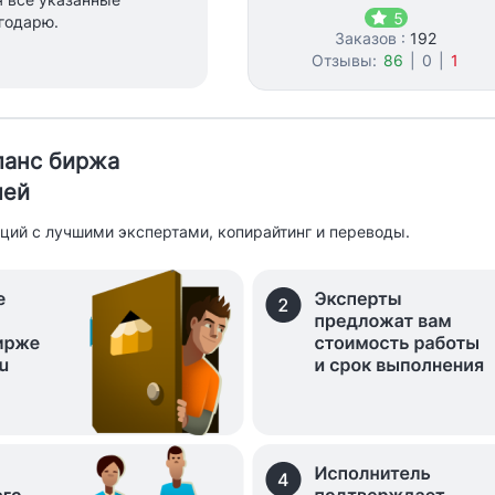
5
годарю.
Заказов :
192
Отзывы:
86
|
0
|
1
иланс биржа
лей
ций с лучшими экспертами, копирайтинг и переводы.