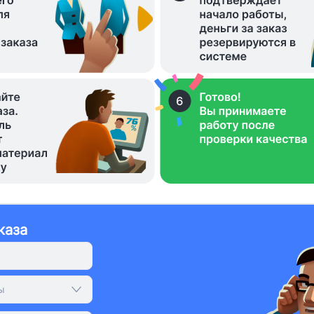
каза
ы