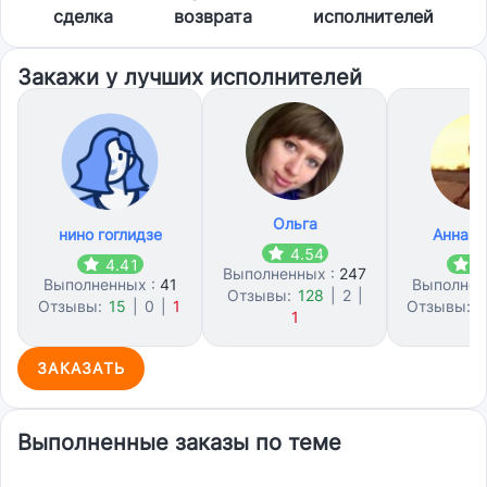
сделка
возврата
исполнителей
Закажи у лучших исполнителей
Ольга
нино гоглидзе
Анна М
4.54
4.41
4
Выполненных :
247
Выполненных :
41
Выполнен
Отзывы:
128
|
2
|
Отзывы:
15
|
0
|
1
Отзывы:
3
1
ЗАКАЗАТЬ
Выполненные заказы по теме