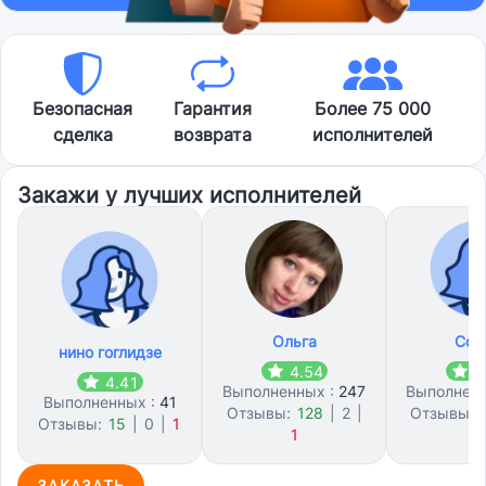
Безопасная
Гарантия
Более 75 000
сделка
возврата
исполнителей
Закажи у лучших исполнителей
Ольга
Соф
нино гоглидзе
4.54
4
4.41
Выполненных :
247
Выполнен
Выполненных :
41
Отзывы:
128
|
2
|
Отзывы:
Отзывы:
15
|
0
|
1
1
7
ЗАКАЗАТЬ