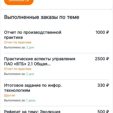
Выполненные заказы по теме
Отчет по производственной
1000 ₽
практике
Отчет по практике
Выполнено за:
2 дня
Практические аспекты управления
2500 ₽
ПАО «ВТБ» 2.1 Общая
характеристика деятельности
Отчет по практике
организации 2.2 Экономический
Выполнено за:
2 дня
анализ деятельности организации
2.3 Анализ управления
Итоговое задание по инфор.
330 ₽
организацией
технологиям
Другое
Выполнено за:
1 день
Реферат на тему: Эволюция
500 ₽