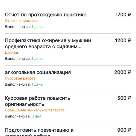
Отчёт по прохождению практике
1700 ₽
Отчет по практике
Выполнено за:
1 день
Профилактика ожирения у мужчин
1200 ₽
среднего возраста с сидячим
образом жизни посредством
Доклад
изменения социальной
Выполнено за:
1 день
идентичности через
аудиокоммуникацию в деловой
алкогольная социализация
2000 ₽
медиасреде
Курсовая работа
Выполнено за:
1 день
Курсовая работа повысить
500 ₽
оригинальность
Повышение уникальности текста
Выполнено за:
3 дня
Подготовить презентацию к
900 ₽