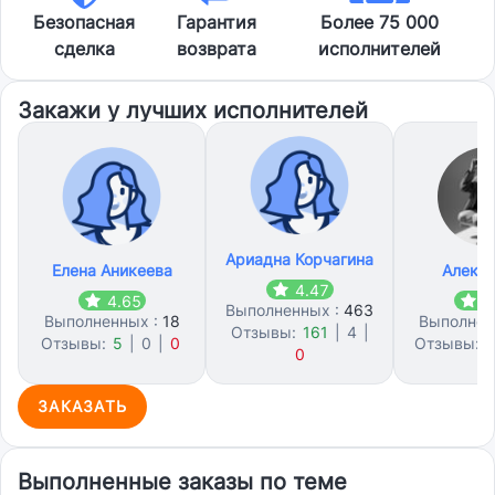
Безопасная
Гарантия
Более 75 000
сделка
возврата
исполнителей
Закажи у лучших исполнителей
Ариадна Корчагина
Елена Аникеева
Алекс
4.47
4.65
4
Выполненных :
463
Выполненных :
18
Выполнен
Отзывы:
161
|
4
|
Отзывы:
5
|
0
|
0
Отзывы:
2
0
ЗАКАЗАТЬ
Выполненные заказы по теме