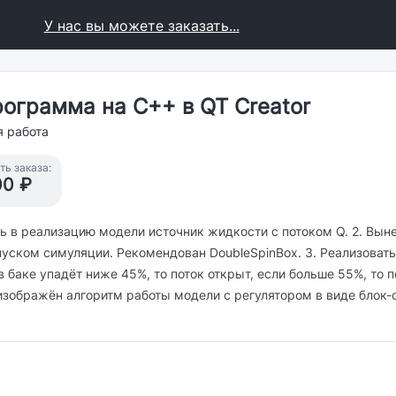
У нас вы можете заказать...
ограмма на С++ в QT Creator
я работа
ь заказа:
00 ₽
ить в реализацию модели источник жидкости с потоком Q. 2. Вы
уском симуляции. Рекомендован DoubleSpinBox. 3. Реализовать
в баке упадёт ниже 45%, то поток открыт, если больше 55%, то 
е изображён алгоритм работы модели с регулятором в виде блок-