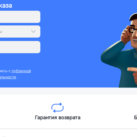
каза
ы
аюсь с
публичной
альности
.
Гарантия возврата
Б