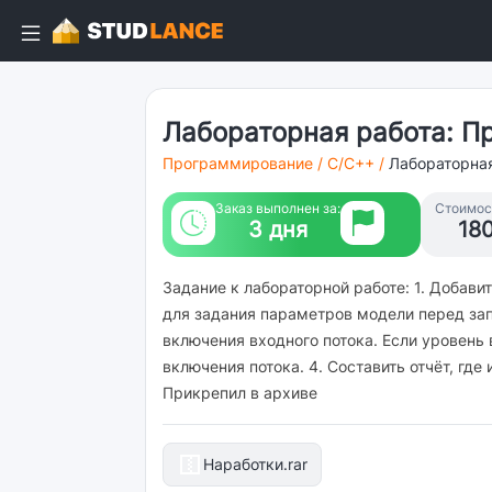
Лабораторная работа: Пр
Программирование
/
C/C++
/
Лабораторна
Заказ выполнен за:
Стоимост
3 дня
18
Задание к лабораторной работе: 1. Добав
для задания параметров модели перед зап
включения входного потока. Если уровень 
включения потока. 4. Составить отчёт, гд
Прикрепил в архиве
Наработки.rar