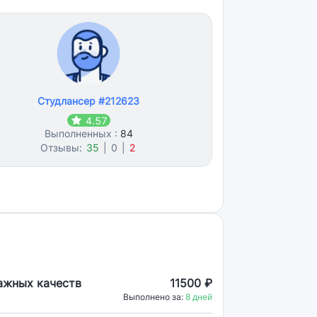
Студлансер #212623
4.57
Выполненных :
84
Отзывы:
35
|
0
|
2
ажных качеств
11500 ₽
Выполнено за:
8 дней