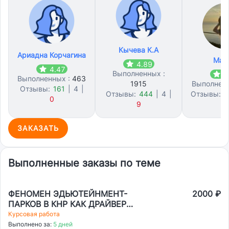
Кычева К.А
Ариадна Корчагина
Мад
4.89
4.47
Выполненных :
4
Выполненных :
463
1915
Выполнен
Отзывы:
161
|
4
|
Отзывы:
444
|
4
|
Отзывы:
4
0
9
ЗАКАЗАТЬ
Выполненные заказы по теме
ФЕНОМЕН ЭДЬЮТЕЙНМЕНТ-
2000 ₽
ПАРКОВ В КНР КАК ДРАЙВЕР
РАЗВИТИЯ ВНУТРЕННЕГО И
Курсовая работа
ВЪЕЗДНОГО ДЕТСКОГО ТУРИЗМА
Выполнено за:
5 дней