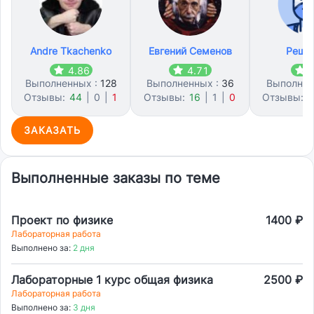
Andre Tkachenko
Евгений Семенов
Реша
4.86
4.71
4
Выполненных :
128
Выполненных :
36
Выполнен
Отзывы:
44
|
0
|
1
Отзывы:
16
|
1
|
0
Отзывы:
3
ЗАКАЗАТЬ
Выполненные заказы по теме
Проект по физике
1400 ₽
Лабораторная работа
Выполнено за:
2 дня
Лабораторные 1 курс общая физика
2500 ₽
Лабораторная работа
Выполнено за:
3 дня