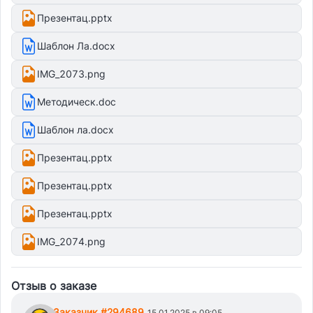
Презентац.pptx
Шаблон Ла.docx
IMG_2073.png
Методическ.doc
Шаблон ла.docx
Презентац.pptx
Презентац.pptx
Презентац.pptx
IMG_2074.png
Отзыв о заказе
Заказчик #294689
15.01.2025 в 09:05