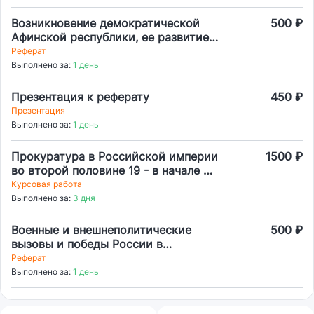
Возникновение демократической
500 ₽
Афинской республики, ее развитие в
VI в. до н.э.
Реферат
Выполнено за:
1 день
Презентация к реферату
450 ₽
Презентация
Выполнено за:
1 день
Прокуратура в Российской империи
1500 ₽
во второй половине 19 - в начале 20
в.
Курсовая работа
Выполнено за:
3 дня
Военные и внешнеполитические
500 ₽
вызовы и победы России в
историческом контексте и в
Реферат
настоящем времени.
Выполнено за:
1 день