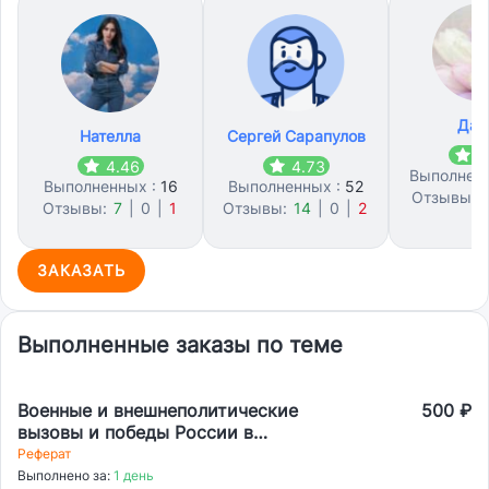
Дар
Нателла
Сергей Сарапулов
4
4.46
4.73
Выполнен
Выполненных :
16
Выполненных :
52
Отзывы:
Отзывы:
7
|
0
|
1
Отзывы:
14
|
0
|
2
0
ЗАКАЗАТЬ
Выполненные заказы по теме
Военные и внешнеполитические
500 ₽
вызовы и победы России в
историческом контексте и в
Реферат
настоящем времени.
Выполнено за:
1 день