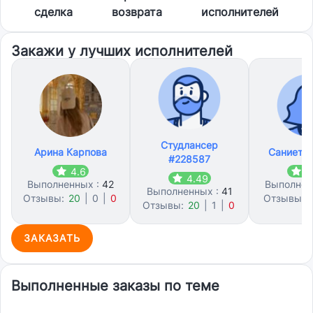
сделка
возврата
исполнителей
Закажи у лучших исполнителей
Студлансер
Арина Карпова
Саниет 
#228587
4.6
4
4.49
Выполненных :
42
Выполнен
Выполненных :
41
Отзывы:
20
|
0
|
0
Отзывы:
Отзывы:
20
|
1
|
0
ЗАКАЗАТЬ
Выполненные заказы по теме