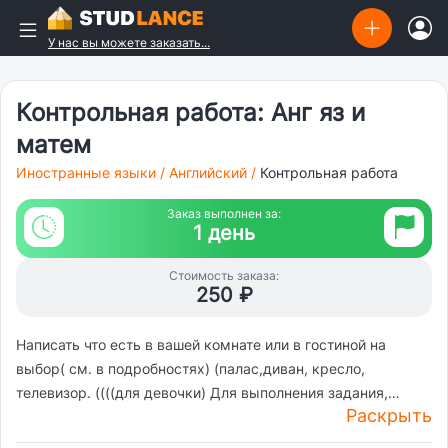
У нас вы можете заказать...
Контрольная работа: Анг яз и
матем
Иностранные языки
/
Английский
/
Контрольная работа
Заказ выполнен за:
1 день
Стоимость заказа:
250 ₽
Написать что есть в вашей комнате или в гостиной на
выбор( см. в подробностях) (палас,диван, кресло,
телевизор. ((((для девочки) Для выполнения задания,
Раскрыть
прошу еще раз повторить материал по конструкции there
is/there are. Правило употребления конструкций there is и