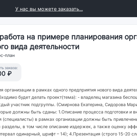
У нас вы можете заказать...
 работа на примере планирования орг
го вида деятельности
ес-план
ь заказа:
00 ₽
я организации в рамках одного предприятия нового вида деяте
бходимо будет делать проект(тема): - владелец магазина беспош
ждый участник подгруппы. (Смирнова Екатерина, Сидорова Мари
торые должны быть сданы: 1.Описание процесса подготовки и в
 (специалисты) в рамках организации должны быть привлечены
 разделы, в том числе описание издержек, а также оценку эф
нтервал одинарный, шрифт – 14); 4.Презентация (строго 15-20 сл