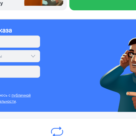
каза
ы
аюсь с
публичной
альности
.