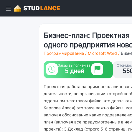
Бизнес-план: Проектная
одного предприятия ново
Программирование
/
Microsoft Word
/
Бизн
Заказ выполнен за:
Стоимост
5 дней
55
Проектная работа на примере планировани
деятельности, по организации которой нео
отдельном текстовом файле, что делал ка
Карпова Алеся) это тоже важно Файлы, ко
включая обоснование какие подразделения
план (включая все предусмотренные в нем
проекта); 3.Доклад (строго 5-6 страниц, и