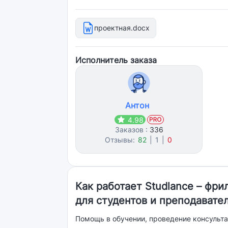
проектная.docx
Исполнитель заказа
Антон
4.98
Заказов :
336
Отзывы:
82
|
1
|
0
Как работает Studlance – фр
для студентов и преподавате
Помощь в обучении, проведение консульта