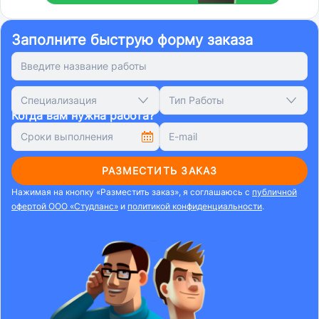
Заполните быструю форму заказа
Специализация
Тип Работы
Когда вам нужна работа?
РАЗМЕСТИТЬ ЗАКАЗ
Нажимая на кнопку «Разместить заказ», я соглашаюсь с
публичной
офертой ООО «Студланс»
и
политикой конфиденциальности
.