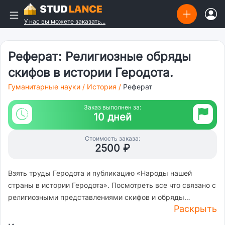
У нас вы можете заказать...
Реферат: Религиозные обряды
скифов в истории Геродота.
Гуманитарные науки
/
История
/
Реферат
Заказ выполнен за:
10 дней
Стоимость заказа:
2500 ₽
Взять труды Геродота и публикацию «Народы нашей
страны в истории Геродота». Посмотреть все что связано с
религиозными представлениями скифов и обряды
Раскрыть
погребения. Рассказать в реферате. Формат реферата
классический: введение, актуальность темы, главы, список