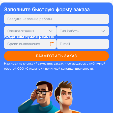
Заполните быструю форму заказа
Специализация
Тип Работы
Когда вам нужна работа?
РАЗМЕСТИТЬ ЗАКАЗ
Нажимая на кнопку «Разместить заказ», я соглашаюсь с
публичной
офертой ООО «Студланс»
и
политикой конфиденциальности
.