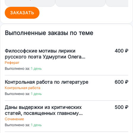
ЗАКАЗАТЬ
Выполненные заказы по теме
Философские мотивы лирики
400 ₽
русского поэта Удмуртии Олега
Поскребьева
Реферат
Выполнено за:
1 день
Контрольная работа по литературе
600 ₽
Контрольная работа
Выполнено за:
1 день
Даны выдержки из критических
500 ₽
статей, посвященных главному
герою романа Тургенева «Отцы и
Сочинение
дети». Кто из критиков, по вашему
Выполнено за:
1 день
мнению, прав в оценке Базарова?