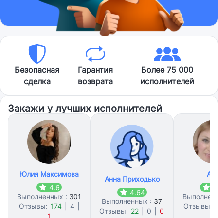
Безопасная
Гарантия
Более 75 000
сделка
возврата
исполнителей
Закажи у лучших исполнителей
Юлия Максимова
Ан
Анна Приходько
4.6
4
4.64
Выполненных :
301
Выполнен
Выполненных :
37
Отзывы:
174
|
4
|
Отзывы:
Отзывы:
22
|
0
|
0
1
6