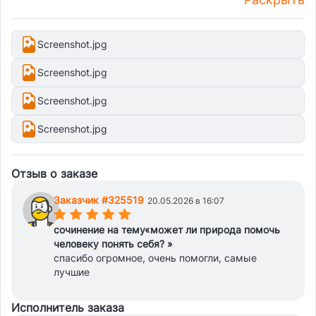
мир(я прочитала роман-эпопею... автор повествует о..)
микровывод по 2 абзацу(таким образом..) 3 абзац: пример
2 из прочитанного текста война и мир (также или др
Screenshot.jpg
вводное слово.. автор повествует о..) микровывод по 3
абцазу(таким образом... ) 4 абзац: общий вывод по всем
Screenshot.jpg
абзацам минимум 250сл, для 10 класса, не мудреные
Screenshot.jpg
слова, прикреплены файлы, про которые сказали, что
списано.
Screenshot.jpg
Отзыв о заказе
Заказчик #325519
20.05.2026 в 16:07
(*)
(*)
(*)
(*)
(*)
сочинение на тему«может ли природа помочь
человеку понять себя? »
спасибо огромное, очень помогли, самые
лучшие
Исполнитель заказа