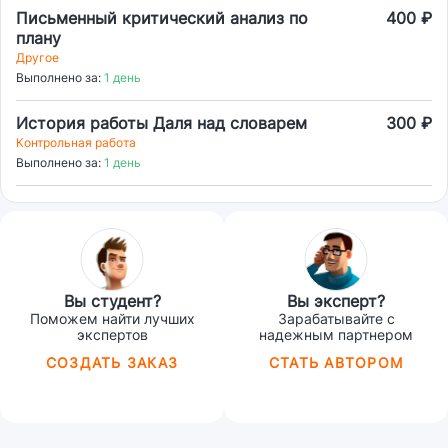
Обоснуйте свою точку зрения,
Письменный критический анализ по
400 ₽
опираясь на текст романа. 1.
плану
«Открытым заявлением ненависти
Другое
Тургенева к Добролюбову был, как
Выполнено за:
1 день
известно, роман «Отцы и дети» (Н.Г.
Чернышевский). 2. «Тургенев просто
История работы Даля над словарем
300 ₽
писал свою повесть о том, что
Контрольная работа
некоторый хвастунщик и
Выполнено за:
1 день
болтунщик, да вдобавок еще из
проходимцев, вздумал приударить
за важной барыней и что из этого
вышло». (Салтыков-Щедрин.) 3.
«Базаров увлек Тургенева, и, вместо
того, чтобы посечь сына, он
выпорол отцов» (Герцен).
Вы студент?
Вы эксперт?
Поможем найти лучших
Зарабатывайте с
экспертов
надежным партнером
СОЗДАТЬ ЗАКАЗ
СТАТЬ АВТОРОМ