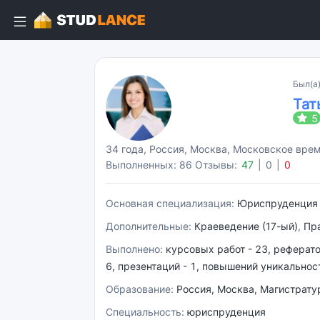
Был(а)
Тат
5
34 года, Россия, Москва, Московское вре
Выполненных: 86
Отзывы:
47
|
0
|
0
Основная специализация:
Юриспруденция 
Дополнительные:
Краеведение (17-ый)
,
Пра
Выполнено:
курсовых работ - 23, рефератов 
6, презентаций - 1, повышений уникальност
Образование:
Россия, Москва, Магистрату
Специальность:
юриспруденция