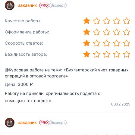
заказчик
Эксперт
(*)
(
(
(
(
Качество работы:
(*)
)
(
)
(
)
(
)
(
Оформление работы:
(*)
)
(
)
(
)
(
)
(
Скорость ответов:
(*)
)
(
)
(
)
(
)
(
Вежливость автора:
)
)
)
)
@Курсовая работа на тему: «Бухгалтерский учет товарных
операций в оптовой торговле»
Цена:
3000 ₽
Работу не приняли, оригинальность поднята с
помощью тех средств
03.12.2025
заказчик
Эксперт