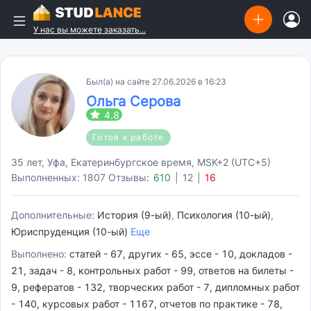
У нас вы можете заказать...
Был(а) на сайте 27.06.2026 в 16:23
Ольга Серова
4.8
Готов к работе
35 лет, Уфа, Екатеринбургское время, MSK+2 (UTC+5)
Выполненных: 1807
Отзывы:
610
|
12
|
16
Дополнительные:
История (9-ый)
,
Психология (10-ый)
,
Юриспруденция (10-ый)
Еще
Выполнено:
статей - 67, других - 65, эссе - 10, докладов -
21, задач - 8, контрольных работ - 99, ответов на билеты -
9, рефератов - 132, творческих работ - 7, дипломных работ
- 140, курсовых работ - 1167, отчетов по практике - 78,