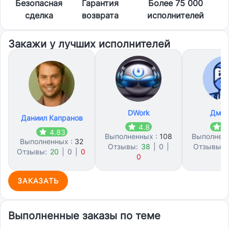
Безопасная
Гарантия
Более 75 000
сделка
возврата
исполнителей
Закажи у лучших исполнителей
DWork
Дмит
Даниил Капранов
4.8
4
4.83
Выполненных :
108
Выполнен
Выполненных :
32
Отзывы:
38
|
0
|
Отзывы:
Отзывы:
20
|
0
|
0
0
2
ЗАКАЗАТЬ
Выполненные заказы по теме