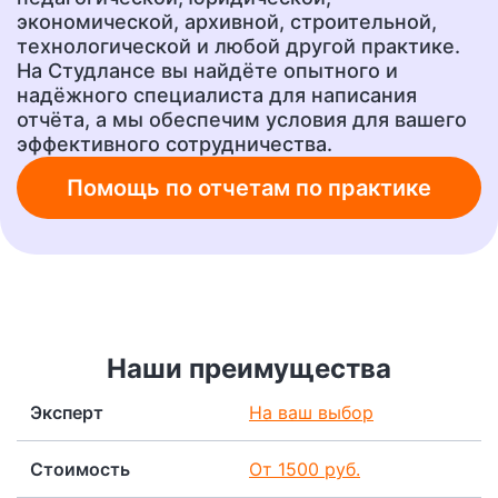
от 400 руб.
от 400 руб.
экономической, архивной, строительной,
технологической и любой другой практике.
На Студлансе вы найдёте опытного и
надёжного специалиста для написания
Ответы на тесты
Рецензия
отчёта, а мы обеспечим условия для вашего
от 400 руб.
от 700 руб.
эффективного сотрудничества.
Помощь по отчетам по практике
Шпаргалки
Бизнес-план
от 300 руб.
от 1500 руб.
Ответы на вопросы
А также любую другую
учебную работу!
от 400 руб.
Наши преимущества
от 200 руб.
Эксперт
На ваш выбор
Стоимость
От 1500 руб.