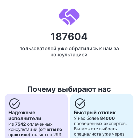
187604
пользователей уже обратились к нам за
консультацией
Почему выбирают нас
task_alt
task_alt
Надежные
Быстрый отклик
исполнители
У нас более
84000
проверенных экспертов.
Из
7542
оплаченных
Вы можете выбрать
консультаций (
отчеты по
специалиста уже через
практике
) только по 293