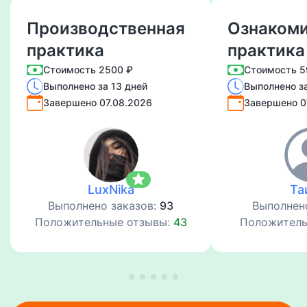
Производственная
Ознакоми
практика
практика 
Учебная 
Стоимость 2500 ₽
Стоимость 5
Выполнено за 13 дней
Выполнено за
Завершено 07.08.2026
Завершено 0
star
LuxNika
Та
Выполнено заказов:
93
Выполнен
Положительные отзывы:
43
Положитель