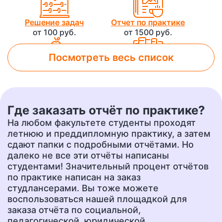
Решение задач
Отчет по практике
от 100 руб.
от 1500 руб.
Посмотреть весь список
Лабораторная работа
Контрольная работа
от 800 руб.
от 500 руб.
Где заказать отчёт по практике?
Чертеж
Доклад
На любом факультете студенты проходят
от 700 руб.
от 400 руб.
летнюю и преддипломную практику, а затем
сдают папки с подробными отчётами. Но
далеко не все эти отчёты написаны
студентами! Значительный процент отчётов
Презентация
Перевод
по практике написан на заказ
от 500 руб.
от 400 руб.
студлансерами. Вы тоже можете
воспользоваться нашей площадкой для
заказа отчёта по социальной,
Эссе
Сочинение
педагогической, юридической,