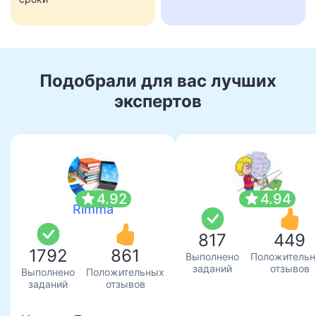
Подобрали для вас лучших
экспертов
star
star
4.92
4.94
Rimma
817
449
1792
861
Выполнено
Положитель
заданий
отзывов
Выполнено
Положительных
заданий
отзывов