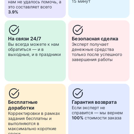
15 минут
нам не удалось помочь, а
это составляет всего
3.9%
task_alt
task_alt
На связи 24/7
Безопасная сделка
Вы всегда можете к нам
Эксперт получает
обратиться — и в
денежные средства
выходные, и в праздники
только после успешного
завершения работы
task_alt
task_alt
Бесплатные
Гарантия возврата
доработки
Если эксперт не
справится — мы вернем
Корректировки в рамках
100%
стоимости заказа
задания бесплатны и
выполняются в
максимально короткие
сроки