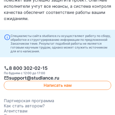
поможет вам успешно защитить проект. Опытные
исполнители учтут все нюансы, а система контроля
качества обеспечит соответствие работы вашим
ожиданиям.
info
Специалисты сайта studlance.ru осуществляют работу по сбору,
обработке и структурированию информации по предложенной
Заказчиком теме. Результат подобной работы не является
готовым научным трудом, однако может служить источником
для его написания.
call
8 800 302-02-15
По будням с 12:00 до 17:00
mail
support@studlance.ru
Написать нам
Партнерская программа
Как стать автором?
Агентствам