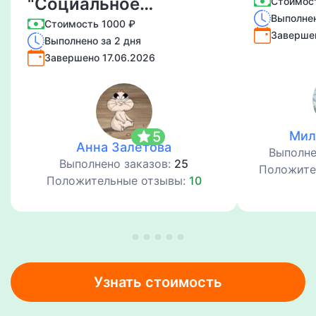
"Социальное
Стоимос
Выполнен
предпринимательство
Стоимость 1000 ₽
Заверше
Выполнено за 2 дня
и Некоммерческая
Завершено 17.06.2026
деятельность"
star
5
Мил
Анна Залетова
Выполне
Выполнено заказов:
25
Положите
Положительные отзывы:
10
Узнать стоимость