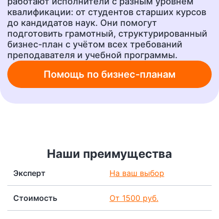
работают исполнители с разным уровнем
квалификации: от студентов старших курсов
Ответы на тесты
Рецензия
от 400 руб.
от 700 руб.
до кандидатов наук. Они помогут
подготовить грамотный, структурированный
бизнес-план с учётом всех требований
преподавателя и учебной программы.
Шпаргалки
Бизнес-план
от 300 руб.
от 1500 руб.
Помощь по бизнес-планам
Ответы на вопросы
А также любую другую
учебную работу!
от 400 руб.
от 200 руб.
Наши преимущества
Эксперт
На ваш выбор
Стоимость
От 1500 руб.