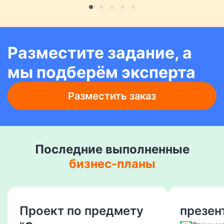
Разместите задание, а
мы подберём эксперта
Разместить заказ
Последние выполненные
бизнес-планы
Проект по предмету
презен