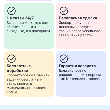
task_alt
task_alt
На связи 24/7
Безопасная сделка
Вы всегда можете к нам
Эксперт получает
обратиться — и в
денежные средства
выходные, и в праздники
только после успешного
завершения работы
task_alt
task_alt
Бесплатные
Гарантия возврата
доработки
Если эксперт не
справится — мы вернем
Корректировки в рамках
100%
стоимости заказа
задания бесплатны и
выполняются в
максимально короткие
сроки