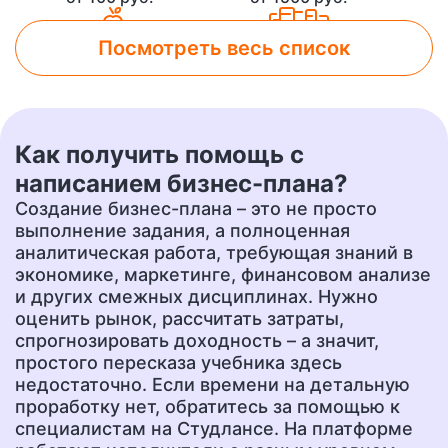
Посмотреть весь список
Лабораторная работа
Контрольная работа
от 800 руб.
от 500 руб.
Как получить помощь с
Чертеж
Доклад
написанием бизнес-плана?
от 700 руб.
от 400 руб.
Создание бизнес-плана – это не просто
выполнение задания, а полноценная
аналитическая работа, требующая знаний в
экономике, маркетинге, финансовом анализе
Презентация
Перевод
от 500 руб.
от 400 руб.
и других смежных дисциплинах. Нужно
оценить рынок, рассчитать затраты,
спрогнозировать доходность – а значит,
простого пересказа учебника здесь
Эссе
Сочинение
недостаточно. Если времени на детальную
от 400 руб.
от 400 руб.
проработку нет, обратитесь за помощью к
специалистам на Студлансе. На платформе