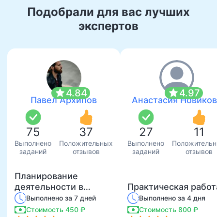
Подобрали для вас лучших
экспертов
star
star
4.84
4.97
Павел Архипов
Анастасия Новиков
75
37
27
11
Выполнено
Положительных
Выполнено
Положитель
заданий
отзывов
заданий
отзывов
Планирование
деятельности в
Практическая работ
организации СКС
Выполнено за 7 дней
Выполнено за 4 дня
Стоимость 450 ₽
Стоимость 800 ₽