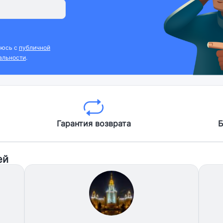
аюсь с
публичной
альности
.
Гарантия возврата
Б
ей