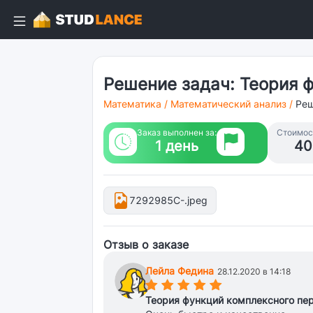
Решение задач: Теория 
Математика
/
Математический анализ
/
Реш
Заказ выполнен за:
Стоимост
1 день
40
7292985C-.jpeg
Отзыв о заказе
Лейла Федина
28.12.2020 в 14:18
(*)
(*)
(*)
(*)
(*)
Теория функций комплексного пе