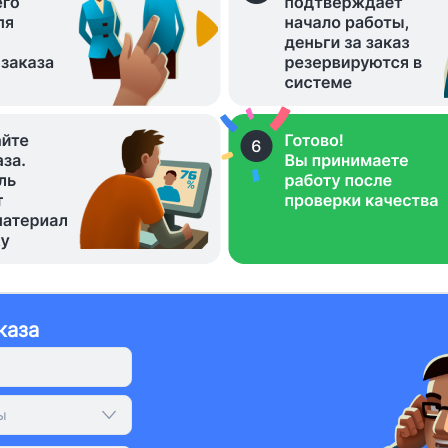
каза
ы