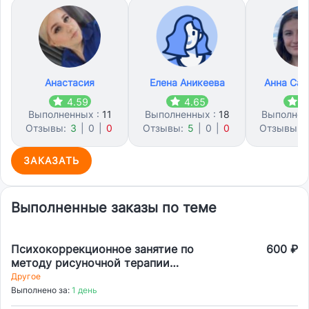
Анастасия
Елена Аникеева
Анна Сах
4.59
4.65
4
Выполненных :
11
Выполненных :
18
Выполнен
Отзывы:
3
|
0
|
0
Отзывы:
5
|
0
|
0
Отзывы:
1
ЗАКАЗАТЬ
Выполненные заказы по теме
Психокоррекционное занятие по
600 ₽
методу рисуночной терапии
(изотерапии) + конспект по занятию
Другое
Выполнено за:
1 день