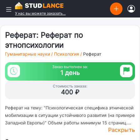
У нас вы можете заказать...
Реферат: Реферат по
этнопсихологии
Гуманитарные науки
/
Психология
/
Реферат
Заказ выполнен за:
1 день
Стоимость заказа:
400 ₽
Реферат на тему: "Психологическая специфика этнической
мобилизации в ситуации устойчивого развития (на примере
Западной Европы)" Объем работы минимум 15 страниц.
Раскрыть
Поля: верхнее, нижнее - 2 см, левое - 3 см, правое - 1,5 см.
Шрифт Times New Roman, размер 14, междустрочный