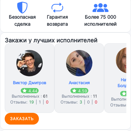
Безопасная
Гарантия
Более 75 000
сделка
возврата
исполнителей
Закажи у лучших исполнителей
Ната
Виктор Дмитров
Анастасия
Болды
4.44
4.59
4
Выполненных :
61
Выполненных :
11
Выполнен
Отзывы:
19
|
1
|
0
Отзывы:
3
|
0
|
0
Отзывы:
ЗАКАЗАТЬ