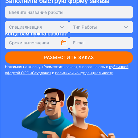
Заполните быструю форму заказа
Специализация
Тип Работы
Когда вам нужна работа?
РАЗМЕСТИТЬ ЗАКАЗ
Нажимая на кнопку «Разместить заказ», я соглашаюсь с
публичной
офертой ООО «Студланс»
и
политикой конфиденциальности
.