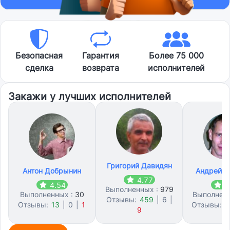
Безопасная
Гарантия
Более 75 000
сделка
возврата
исполнителей
Закажи у лучших исполнителей
Григорий Давидян
Антон Добрынин
Андрей К
4.77
4.54
4
Выполненных :
979
Выполненных :
30
Выполнен
Отзывы:
459
|
6
|
Отзывы:
13
|
0
|
1
Отзывы:
6
9