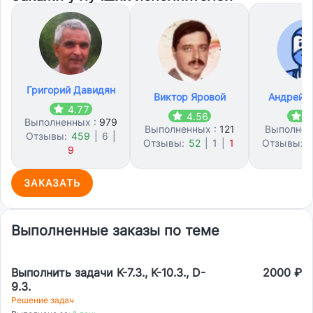
Григорий Давидян
Виктор Яровой
Андрей 
4.77
4.56
4
Выполненных :
979
Выполненных :
121
Выполнен
Отзывы:
459
|
6
|
Отзывы:
52
|
1
|
1
Отзывы:
1
9
ЗАКАЗАТЬ
Выполненные заказы по теме
Выполнить задачи K-7.3., K-10.3., D-
2000 ₽
9.3.
Решение задач