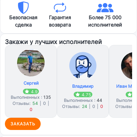
Безопасная
Гарантия
Более 75 000
сделка
возврата
исполнителей
Закажи у лучших исполнителей
Сергей
Владимир
Иван Мих
4.9
4.75
4
Выполненных :
135
Выполненных :
44
Выполнен
Отзывы:
54
|
0
|
Отзывы:
24
|
0
|
0
Отзывы:
0
ЗАКАЗАТЬ