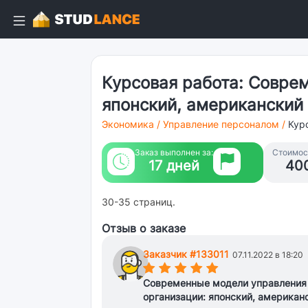
Курсовая работа: Совре
японский, американский 
Экономика
/
Управление персоналом
/
Кур
Заказ выполнен за:
Стоимост
17 дней
40
30-35 страниц.
Отзыв о заказе
Заказчик #133011
07.11.2022 в 18:20
(*)
(*)
(*)
(*)
(*)
Современные модели управления
организации: японский, американ