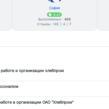
София
4.47
Выполненных :
466
Отзывы:
145
|
4
|
7
 работе и организации хлебпром
ерсоналом
работе в организации ОАО "Хлебпром"