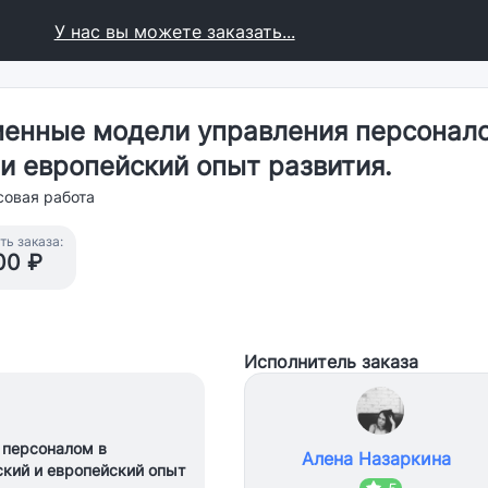
У нас вы можете заказать...
менные модели управления персонало
и европейский опыт развития.
совая работа
ь заказа:
00 ₽
Исполнитель заказа
 персоналом в
Алена Назаркина
ский и европейский опыт