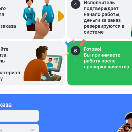
каза
ы