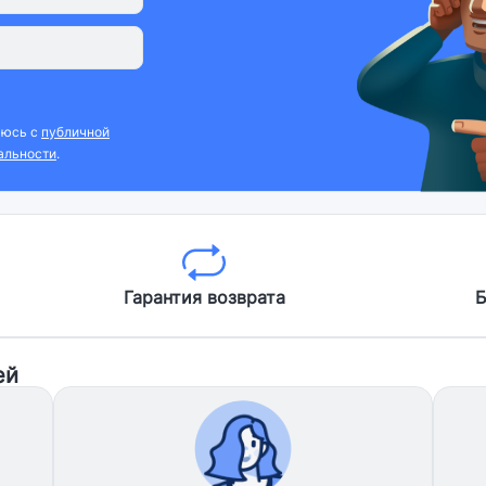
аюсь с
публичной
альности
.
Гарантия возврата
Б
ей