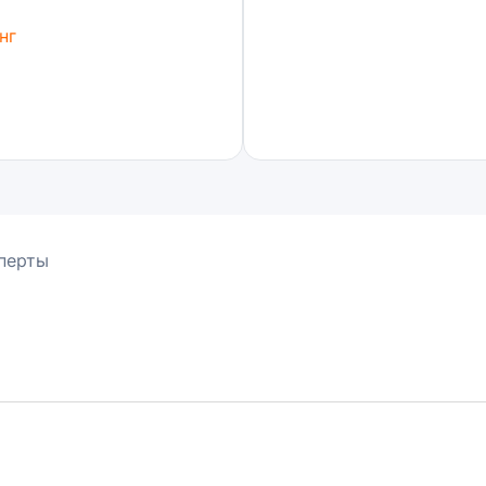
нг
перты