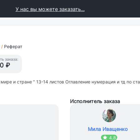
У нас вы можете заказать...
/
Реферат
ь заказа:
0 ₽
мире и стране " 13-14 листов Оглавление нумерация и тд по ст
Исполнитель заказа
Мила Иващенко
4.8