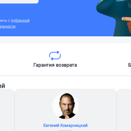
аюсь с
публичной
альности
.
Гарантия возврата
Б
ей
Евгений Комарницкий