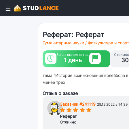
Реферат: Реферат
Гуманитарные науки
/
Физкультура и спорт
Заказ выполнен за:
Стоимост
1 день
30
тема "История возникновения волейбола в 
менее трех
Отзыв о заказе
Заказчик #241119
28.12.2022 в 14:39
(*)
(*)
(*)
(*)
(*)
Реферат
Отлично