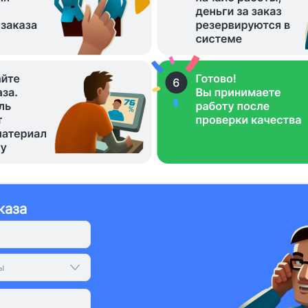
каза
ы