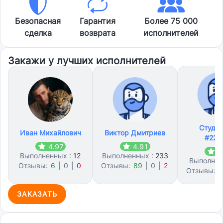
Безопасная
Гарантия
Более 75 000
сделка
возврата
исполнителей
Закажи у лучших исполнителей
Студл
Иван Михайлович
Виктор Дмитриев
#228
4.97
4.91
4
Выполненных :
12
Выполненных :
233
Выполнен
Отзывы:
6
|
0
|
0
Отзывы:
89
|
0
|
2
Отзывы:
2
ЗАКАЗАТЬ