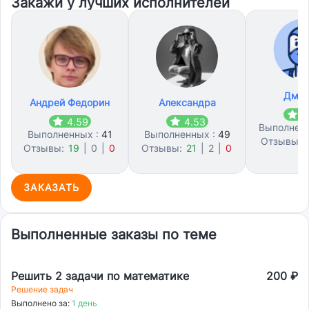
Закажи у лучших исполнителей
Дмит
Андрей Федорин
Александра
4
4.59
4.53
Выполнен
Выполненных :
41
Выполненных :
49
Отзывы:
Отзывы:
19
|
0
|
0
Отзывы:
21
|
2
|
0
2
ЗАКАЗАТЬ
Выполненные заказы по теме
Решить 2 задачи по математике
200 ₽
Решение задач
Выполнено за:
1 день