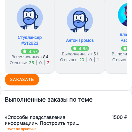
Влад
Студлансер
Антон Громов
Расп
#212623
4.65
4
4.57
Выполненных :
51
Выполнен
Выполненных :
84
Отзывы:
20
|
0
|
1
Отзывы:
Отзывы:
35
|
0
|
2
0
ЗАКАЗАТЬ
Выполненные заказы по теме
«Способы представления
1500 ₽
информации». Построить три
разных вида спарклайн-графиков
Отчет по практике