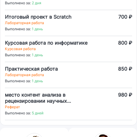
(график, гистограмма, выигрыш/
Выполнено за:
2 дня
проигрыш) показателей
инвестиционной активности в
Итоговый проект в Scratch
700 ₽
городе Москве. Представить в виде
Лабораторная работа
диаграммы Ганта график учебного
Выполнено за:
1 день
процесса из учебного плана по
направлению . Построить
Курсовая работа по информатике
800 ₽
трехмерную поверхность.
Курсовая работа
Выполнено за:
1 день
Практическая работа
850 ₽
Лабораторная работа
Выполнено за:
1 день
место контент анализа в
980 ₽
рецензировании научных
публикаций
Реферат
Выполнено за:
5 дней