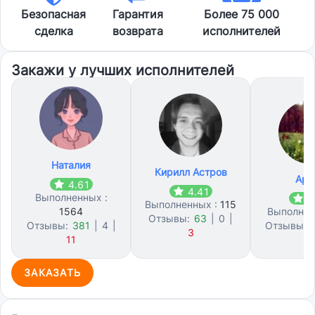
Безопасная
Гарантия
Более 75 000
сделка
возврата
исполнителей
Закажи у лучших исполнителей
Наталия
Кирилл Астров
Арт
4.61
4.41
Выполненных :
4
Выполненных :
115
1564
Выполнен
Отзывы:
63
|
0
|
Отзывы:
381
|
4
|
Отзывы:
3
11
ЗАКАЗАТЬ