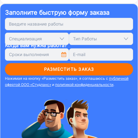
Заполните быструю форму заказа
Специализация
Тип Работы
Когда вам нужна работа?
РАЗМЕСТИТЬ ЗАКАЗ
Нажимая на кнопку «Разместить заказ», я соглашаюсь с
публичной
офертой ООО «Студланс»
и
политикой конфиденциальности
.