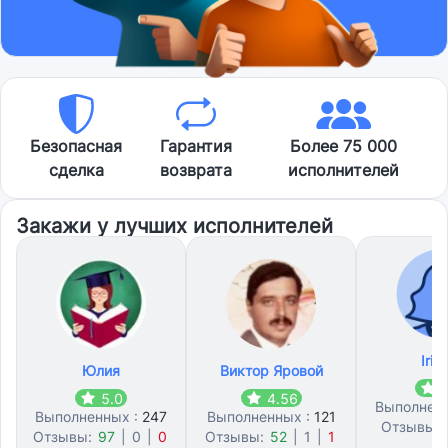
Безопасная
Гарантия
Более 75 000
сделка
возврата
исполнителей
Закажи у лучших исполнителей
Irin
Юлия
Виктор Яровой
5
5.0
4.56
Выполнен
Выполненных :
247
Выполненных :
121
Отзывы:
Отзывы:
97
|
0
|
0
Отзывы:
52
|
1
|
1
0