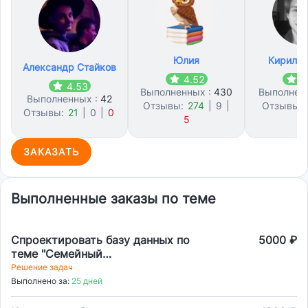
Юлия
Кирилл 
Александр Стайков
4.52
4
4.53
Выполненных :
430
Выполнен
Выполненных :
42
Отзывы:
274
|
9
|
Отзывы:
Отзывы:
21
|
0
|
0
5
3
ЗАКАЗАТЬ
Выполненные заказы по теме
Спроектировать базу данных по
5000 ₽
теме "Семейный
бюджет",определить
Решение задач
сущности,внешние ключи,можно
Выполнено за:
25 дней
через айдишники(FK). Разработать