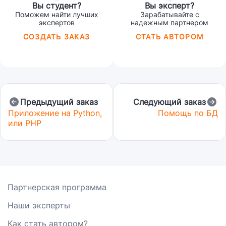
Вы студент?
Вы эксперт?
разработки ИС. В разделе 4.2
Поможем найти лучших
Зарабатывайте с
Требования к объему курсовой
экспертов
надежным партнером
работы описаны еще и треб.к
таблицам и форм.Надо
СОЗДАТЬ ЗАКАЗ
СТАТЬ АВТОРОМ
сделать:таблицы,приложение,раздел
2 Таблицы БД и связи между ними
Предыдущий заказ
Следующий заказ
Приложение на Python,
Помощь по БД
или PHP
Партнерская программа
Наши эксперты
Как стать автором?