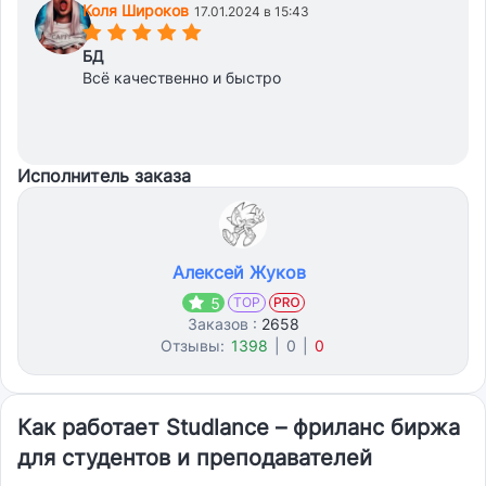
процедуры и тд" - это однозначно отдельным заказом, тут
Коля Широков
17.01.2024 в 15:43
(*)
(*)
(*)
(*)
(*)
объемная работа
БД
Всё качественно и быстро
Исполнитель заказа
Алексей Жуков
5
TOP
Заказов :
2658
Отзывы:
1398
|
0
|
0
Как работает Studlance – фриланс биржа
для студентов и преподавателей