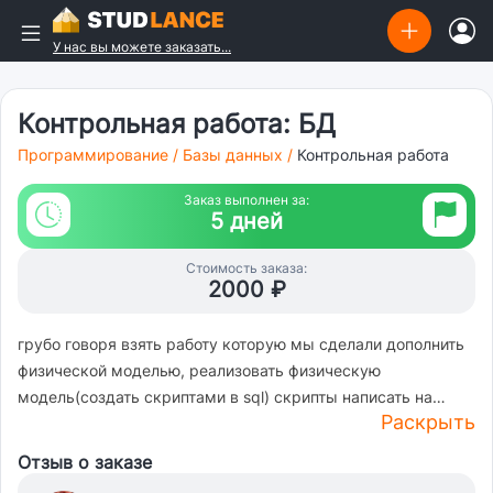
У нас вы можете заказать...
Контрольная работа: БД
Программирование
/
Базы данных
/
Контрольная работа
Заказ выполнен за:
5 дней
Стоимость заказа:
2000 ₽
грубо говоря взять работу которую мы сделали дополнить
физической моделью, реализовать физическую
модель(создать скриптами в sql) скрипты написать на
Раскрыть
создание и описаниенапсать 5-7 селектов и скрины этих
успешных селектов и описание их, пару селектов с join
Отзыв о заказе
должны бытьможно добавить wiew, тригеры, хранимые