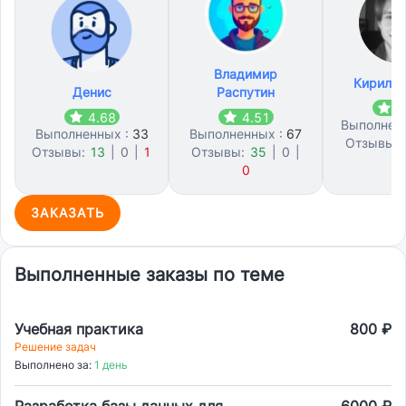
Владимир
Кирилл 
Денис
Распутин
4
4.68
4.51
Выполнен
Выполненных :
33
Выполненных :
67
Отзывы:
Отзывы:
13
|
0
|
1
Отзывы:
35
|
0
|
3
0
ЗАКАЗАТЬ
Выполненные заказы по теме
Учебная практика
800 ₽
Решение задач
Выполнено за:
1 день