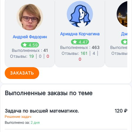
Ариадна Корчагина
Дмит
Андрей Федорин
4.47
4
4.59
Выполненных :
463
Выполнен
Выполненных :
41
Отзывы:
161
|
4
|
Отзывы:
Отзывы:
19
|
0
|
0
0
2
ЗАКАЗАТЬ
Выполненные заказы по теме
Задача по высшей математике.
120 ₽
Решение задач
Выполнено за:
2 дня