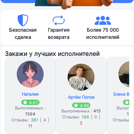
Безопасная
Гарантия
Более 75 000
сделка
возврата
исполнителей
Закажи у лучших исполнителей
Наталия
Елена Ви
Артём Попов
4.61
4
4.86
Выполненных :
Выполне
Выполненных :
415
1564
10
Отзывы:
166
|
0
|
Отзывы:
381
|
4
|
Отзывы:
2
11
4