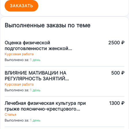
ЗАКАЗАТЬ
Выполненные заказы по теме
Оценка физической
2500 ₽
подготовленности женской
гандбольной команды "университет"
Курсовая работа
по нормативам ОФП И СФП
Выполнено за:
1 день
стандарта спортивной подготовки
по виду спорта гандбол
ВЛИЯНИЕ МАТИВАЦИИ НА
500 ₽
РЕГУЛЯРНОСТЬ ЗАНЯТИЙ
ФИЗИЧЕСКОЙ КУЛЬТУРОЙ У
Курсовая работа
СТУДЕНТОВ 3 КУРСА
Выполнено за:
1 день
БИОЛОГИЧЕСКОГО ФАКУЛЬТЕТА
Лечебная физическая культура при
1300 ₽
грыже пояснично-крестцового
отдела
Статья
Выполнено за:
1 день